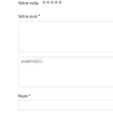
Votre note
1
2
3
4
5
Votre avis
*
Nom
*