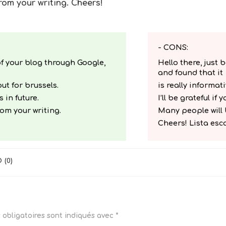
rom your writing. Cheers!
- CONS:
of your blog through Google,
Hello there, just
and found that it
ut for brussels.
is really informat
s in future.
I’ll be grateful if 
om your writing.
Many people will 
Cheers! Lista es
D
(
0
)
obligatoires sont indiqués avec
*