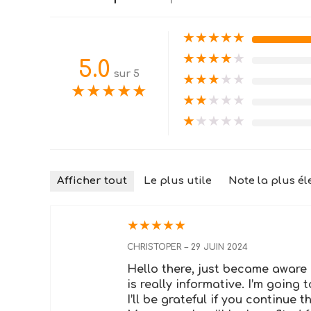
★
★
★
★
★
★
★
★
★
★
5.0
sur 5
★
★
★
★
★
★
★
★
★
★
★
★
★
★
★
★
★
★
★
★
Afficher tout
Le plus utile
Note la plus él
★
★
★
★
★
CHRISTOPER
–
29 JUIN 2024
Hello there, just became aware 
is really informative. I’m going 
I’ll be grateful if you continue th