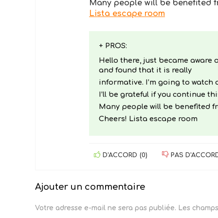
Many people will be benefited f
Lista escape room
+ PROS:
Hello there, just became aware 
and found that it is really
informative. I’m going to watch o
I’ll be grateful if you continue thi
Many people will be benefited fr
Cheers! Lista escape room
D'ACCORD
(
0
)
PAS D'ACCOR
Ajouter un commentaire
Votre adresse e-mail ne sera pas publiée.
Les champs 