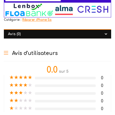
Catégorie :
Réparer iPhone 5s
Avis (0)
Avis d'utilisateurs
0.0
sur 5
★
★
★
★
★
0
★
★
★
★
★
0
★
★
★
★
★
0
★
★
★
★
★
0
★
★
★
★
★
0