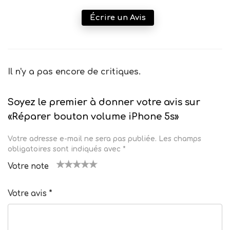
Écrire un Avis
Il n'y a pas encore de critiques.
Soyez le premier à donner votre avis sur
«Réparer bouton volume iPhone 5s»
Votre adresse e-mail ne sera pas publiée.
Les champs
obligatoires sont indiqués avec
*
Votre note
1
2
3
4
5
Votre avis
*